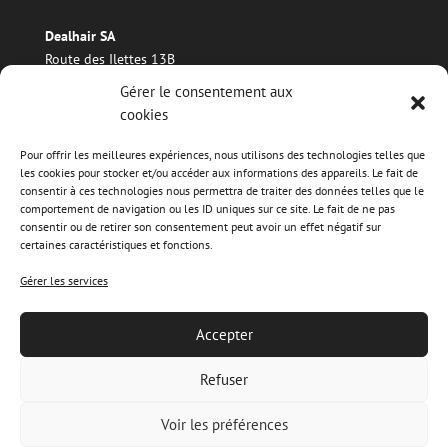
Dealhair SA
Route des Ilettes 13B
1869 Massongex
Gérer le consentement aux
Téléphone : +41 21 960 17 38
cookies
E-mail : info@dealhair.ch
Pour offrir les meilleures expériences, nous utilisons des technologies telles que
les cookies pour stocker et/ou accéder aux informations des appareils. Le fait de
consentir à ces technologies nous permettra de traiter des données telles que le
comportement de navigation ou les ID uniques sur ce site. Le fait de ne pas
Facebook
Instagram
consentir ou de retirer son consentement peut avoir un effet négatif sur
certaines caractéristiques et fonctions.
Gérer les services
Accepter
Refuser
Politique de cookies
Déclaration de Confidentialité
Impressum (Mentions légales)
Avertissement
Voir les préférences