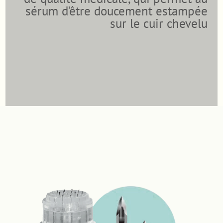
sérum d’être doucement estampée
sur le cuir chevelu